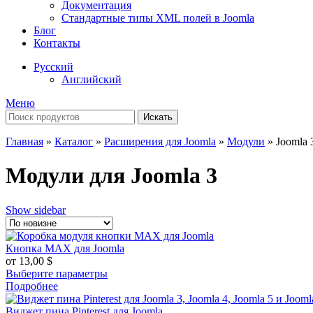
Документация
Стандартные типы XML полей в Joomla
Блог
Контакты
Русский
Английский
Меню
Искать
Главная
»
Каталог
»
Расширения для Joomla
»
Модули
»
Joomla 
Модули для Joomla 3
Show sidebar
Кнопка MAX для Joomla
от
13,00
$
Выберите параметры
Подробнее
Виджет пина Pinterest для Joomla