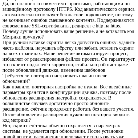
Да, он полностью совместим с проектами, работающими по
защищённому протоколу HTTPS. Код аналитического сервиса
автоматически использует безопасное подключение, поэтому
не возникает ошибок смешанного контента. Поддерживаются
современные SSL-сертификаты, редирект с http на https.
Почему лучше использовать ваше решение, а не вставлять код
Метрики вручную?
При ручной вставке скрипта легко допустить ошибку: удалить
часть шаблона, нарушить вёрстку или забыть вставить скрипт
на всех страницах. Наше решение автоматизирует процесс,
избавляет от редактирования файлов проекта. Он гарантирует,
что скрипт подключён корректно, стабильно работает даже
после обновлений движка, изменения шаблонов.
Требуется ли повторно настраивать плагин после
обновлений?
Как правило, повторная настройка не нужна. Все введённые
параметры хранятся в конфигурации движка, поэтому после
обновления расширения настройки сохраняются. В
большинстве случаев достаточно просто обновить
расширение, счётчик продолжит работать без вашего участия.
После обновления расширения нужно ли повторно вводить
код метрики?
Нет, скрипт счётчика обычно сохраняется в параметрах
системы, не удаляется при обновлении. После установки
новой версии, расширение продолжает использовать уже