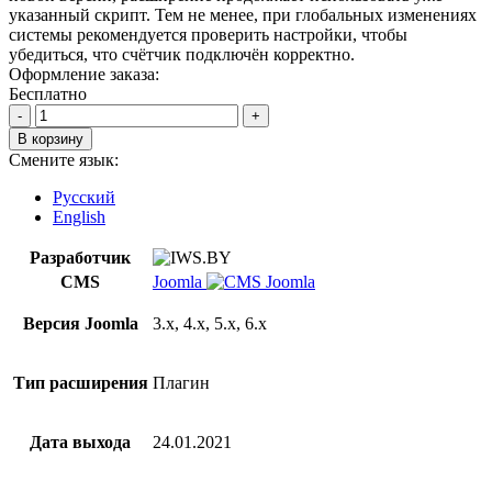
указанный скрипт. Тем не менее, при глобальных изменениях
системы рекомендуется проверить настройки, чтобы
убедиться, что счётчик подключён корректно.
Оформление заказа:
Бесплатно
Количество
товара
В корзину
Яндекс
Смените язык:
Метрика
для
Русский
Joomla
English
Разработчик
CMS
Joomla
Версия Joomla
3.x, 4.x, 5.x, 6.x
Тип расширения
Плагин
Дата выхода
24.01.2021