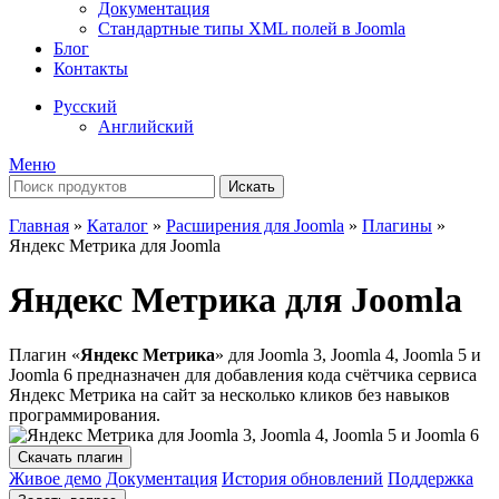
Документация
Стандартные типы XML полей в Joomla
Блог
Контакты
Русский
Английский
Меню
Искать
Главная
»
Каталог
»
Расширения для Joomla
»
Плагины
»
Яндекс Метрика для Joomla
Яндекс Метрика для Joomla
Плагин «
Яндекс Метрика
» для Joomla 3, Joomla 4, Joomla 5 и
Joomla 6 предназначен для добавления кода счётчика сервиса
Яндекс Метрика на сайт за несколько кликов без навыков
программирования.
Скачать плагин
Живое демо
Документация
История обновлений
Поддержка