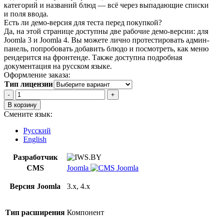
категорий и названий блюд — всё через выпадающие списки
и поля ввода.
Есть ли демо-версия для теста перед покупкой?
Да, на этой странице доступны две рабочие демо-версии: для
Joomla 3 и Joomla 4. Вы можете лично протестировать админ-
панель, попробовать добавить блюдо и посмотреть, как меню
рендерится на фронтенде. Также доступна подробная
документация на русском языке.
Оформление заказа:
Тип лицензии
Количество
товара
В корзину
Простое
Смените язык:
Меню
Ресторана
Русский
для
English
Joomla
3
Разработчик
и
CMS
Joomla
Joomla
4
Версия Joomla
3.x, 4.x
Тип расширения
Компонент