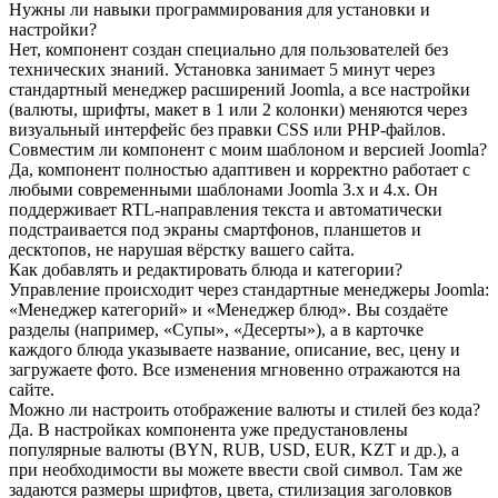
Нужны ли навыки программирования для установки и
настройки?
Нет, компонент создан специально для пользователей без
технических знаний. Установка занимает 5 минут через
стандартный менеджер расширений Joomla, а все настройки
(валюты, шрифты, макет в 1 или 2 колонки) меняются через
визуальный интерфейс без правки CSS или PHP-файлов.
Совместим ли компонент с моим шаблоном и версией Joomla?
Да, компонент полностью адаптивен и корректно работает с
любыми современными шаблонами Joomla 3.x и 4.x. Он
поддерживает RTL-направления текста и автоматически
подстраивается под экраны смартфонов, планшетов и
десктопов, не нарушая вёрстку вашего сайта.
Как добавлять и редактировать блюда и категории?
Управление происходит через стандартные менеджеры Joomla:
«Менеджер категорий» и «Менеджер блюд». Вы создаёте
разделы (например, «Супы», «Десерты»), а в карточке
каждого блюда указываете название, описание, вес, цену и
загружаете фото. Все изменения мгновенно отражаются на
сайте.
Можно ли настроить отображение валюты и стилей без кода?
Да. В настройках компонента уже предустановлены
популярные валюты (BYN, RUB, USD, EUR, KZT и др.), а
при необходимости вы можете ввести свой символ. Там же
задаются размеры шрифтов, цвета, стилизация заголовков