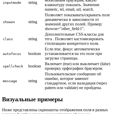
мобильным браузерам, какую
string
inputmode
клавиатуру показать. Значения:
numeric, tel, email, url, search.
Позволяет показывать/скрывать поле
динамически в зависимости от
string
showon
значений других полей. Пример:
showon="other_field:1".
Дополнительные CSS-классы для
string
тега . Позволяет кастомизировать
class
стилизацию конкретного поля.
Если true, фокус автоматически
boolean
устанавливается на это поле при
autofocus
загрузке страницы.
Включает (true) или выключает (false)
boolean
spellcheck
проверку орфографии браузером.
Пользовательское сообщение об
ошибке, которое заменит
string
message
стандартное, если валидация (через
pattern или validate) не пройдена.
Визуальные примеры
Ниже представлены скриншоты отображения поля в разных