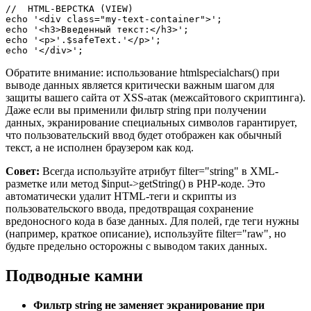
//  HTML-ВЕРСТКА (VIEW) 

echo '<div class="my-text-container">';

echo '<h3>Введенный текст:</h3>';

echo '<p>'.$safeText.'</p>';

echo '</div>';
Обратите внимание: использование htmlspecialchars() при
выводе данных является критически важным шагом для
защиты вашего сайта от XSS-атак (межсайтового скриптинга).
Даже если вы применили фильтр string при получении
данных, экранирование специальных символов гарантирует,
что пользовательский ввод будет отображен как обычный
текст, а не исполнен браузером как код.
Совет:
Всегда используйте атрибут filter="string" в XML-
разметке или метод $input->getString() в PHP-коде. Это
автоматически удалит HTML-теги и скрипты из
пользовательского ввода, предотвращая сохранение
вредоносного кода в базе данных. Для полей, где теги нужны
(например, краткое описание), используйте filter="raw", но
будьте предельно осторожны с выводом таких данных.
Подводные камни
Фильтр string не заменяет экранирование при