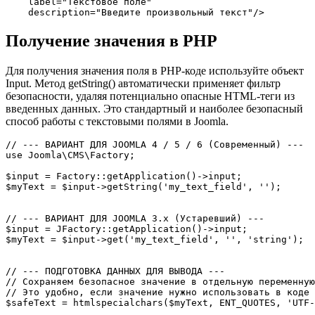
    label="Текстовое поле"

    description="Введите произвольный текст"/>
Получение значения в PHP
Для получения значения поля в PHP-коде используйте объект
Input. Метод getString() автоматически применяет фильтр
безопасности, удаляя потенциально опасные HTML-теги из
введенных данных. Это стандартный и наиболее безопасный
способ работы с текстовыми полями в Joomla.
// --- ВАРИАНТ ДЛЯ JOOMLA 4 / 5 / 6 (Современный) ---

use Joomla\CMS\Factory;

$input = Factory::getApplication()->input;

$myText = $input->getString('my_text_field', '');

// --- ВАРИАНТ ДЛЯ JOOMLA 3.x (Устаревший) ---

$input = JFactory::getApplication()->input;

$myText = $input->get('my_text_field', '', 'string'); 

// --- ПОДГОТОВКА ДАННЫХ ДЛЯ ВЫВОДА ---

// Сохраняем безопасное значение в отдельную переменную
// Это удобно, если значение нужно использовать в коде 
$safeText = htmlspecialchars($myText, ENT_QUOTES, 'UTF-