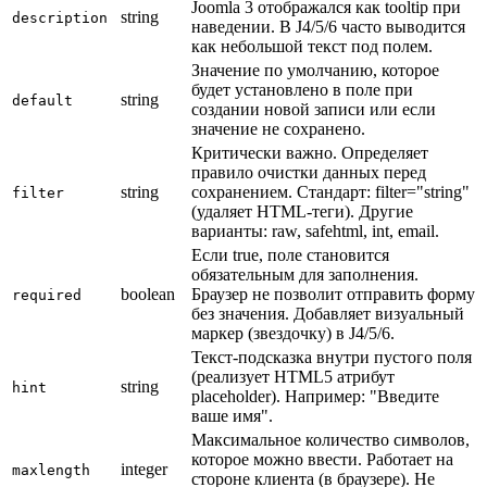
Joomla 3 отображался как tooltip при
string
description
наведении. В J4/5/6 часто выводится
как небольшой текст под полем.
Значение по умолчанию, которое
будет установлено в поле при
string
default
создании новой записи или если
значение не сохранено.
Критически важно. Определяет
правило очистки данных перед
string
сохранением. Стандарт: filter="string"
filter
(удаляет HTML-теги). Другие
варианты: raw, safehtml, int, email.
Если true, поле становится
обязательным для заполнения.
boolean
Браузер не позволит отправить форму
required
без значения. Добавляет визуальный
маркер (звездочку) в J4/5/6.
Текст-подсказка внутри пустого поля
(реализует HTML5 атрибут
string
hint
placeholder). Например: "Введите
ваше имя".
Максимальное количество символов,
которое можно ввести. Работает на
integer
maxlength
стороне клиента (в браузере). Не