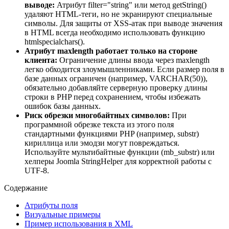
выводе:
Атрибут filter="string" или метод getString()
удаляют HTML-теги, но не экранируют специальные
символы. Для защиты от XSS-атак при выводе значения
в HTML всегда необходимо использовать функцию
htmlspecialchars().
Атрибут maxlength работает только на стороне
клиента:
Ограничение длины ввода через maxlength
легко обходится злоумышленниками. Если размер поля в
базе данных ограничен (например, VARCHAR(50)),
обязательно добавляйте серверную проверку длины
строки в PHP перед сохранением, чтобы избежать
ошибок базы данных.
Риск обрезки многобайтных символов:
При
программной обрезке текста из этого поля
стандартными функциями PHP (например, substr)
кириллица или эмодзи могут повреждаться.
Используйте мультибайтные функции (mb_substr) или
хелперы Joomla StringHelper для корректной работы с
UTF-8.
Содержание
Атрибуты поля
Визуальные примеры
Пример использования в XML