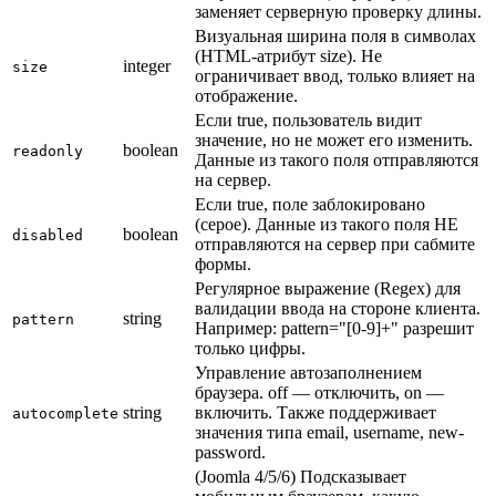
заменяет серверную проверку длины.
Визуальная ширина поля в символах
(HTML-атрибут size). Не
integer
size
ограничивает ввод, только влияет на
отображение.
Если true, пользователь видит
значение, но не может его изменить.
boolean
readonly
Данные из такого поля отправляются
на сервер.
Если true, поле заблокировано
(серое). Данные из такого поля НЕ
boolean
disabled
отправляются на сервер при сабмите
формы.
Регулярное выражение (Regex) для
валидации ввода на стороне клиента.
string
pattern
Например: pattern="[0-9]+" разрешит
только цифры.
Управление автозаполнением
браузера. off — отключить, on —
string
включить. Также поддерживает
autocomplete
значения типа email, username, new-
password.
(Joomla 4/5/6) Подсказывает