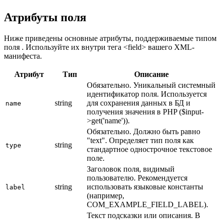
Атрибуты поля
Ниже приведены основные атрибуты, поддерживаемые типом
поля . Используйте их внутри тега <field> вашего XML-
манифеста.
Атрибут
Тип
Описание
Обязательно. Уникальный системный
идентификатор поля. Используется
string
для сохранения данных в БД и
name
получения значения в PHP ($input-
>get('name')).
Обязательно. Должно быть равно
"text". Определяет тип поля как
string
type
стандартное однострочное текстовое
поле.
Заголовок поля, видимый
пользователю. Рекомендуется
string
использовать языковые константы
label
(например,
COM_EXAMPLE_FIELD_LABEL).
Текст подсказки или описания. В