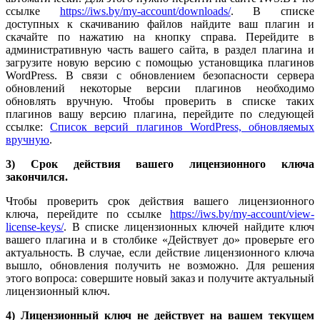
ссылке
https://iws.by/my-account/downloads/
. В списке
доступных к скачиванию файлов найдите ваш плагин и
скачайте по нажатию на кнопку справа. Перейдите в
административную часть вашего сайта, в раздел плагина и
загрузите новую версию с помощью установщика плагинов
WordPress. В связи с обновлением безопасности сервера
обновлений некоторые версии плагинов необходимо
обновлять вручную. Чтобы проверить в списке таких
плагинов вашу версию плагина, перейдите по следующей
ссылке:
Список версий плагинов WordPress, обновляемых
вручную
.
3) Срок действия вашего лицензионного ключа
закончился.
Чтобы проверить срок действия вашего лицензионного
ключа, перейдите по ссылке
https://iws.by/my-account/view-
license-keys/
. В списке лицензионных ключей найдите ключ
вашего плагина и в столбике «Действует до» проверьте его
актуальность. В случае, если действие лицензионного ключа
вышло, обновления получить не возможно. Для решения
этого вопроса: совершите новый заказ и получите актуальный
лицензионный ключ.
4) Лицензионный ключ не действует на вашем текущем